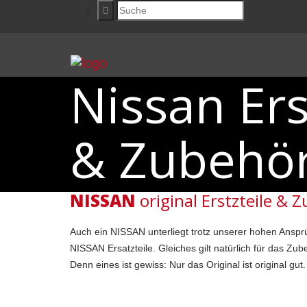
Nissan Ers
& Zubehö
NISSAN
original Erstzteile & 
Auch ein NISSAN unterliegt trotz unserer hohen Ansprüc
NISSAN Ersatzteile. Gleiches gilt natürlich für das Z
Denn eines ist gewiss: Nur das Original ist original gut.